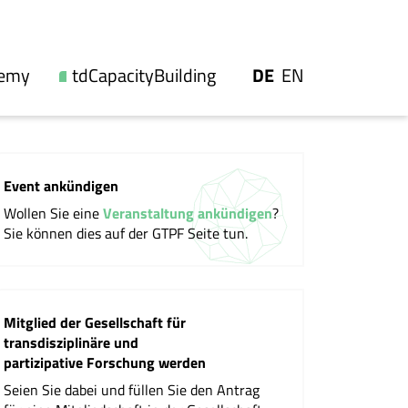
UTSCH
GLISH
demy
tdCapacityBuilding
DE
EN
Unsere Angebote
nien
Videos und Berichte
Event ankündigen
e
Workshopangebot
Wollen Sie eine
Veranstaltung ankündigen
?
ip
Events
Sie können dies auf der GTPF Seite tun.
tlichungen
Mitglied der Gesellschaft für
transdisziplinäre und
ionen
partizipative Forschung werden
Seien Sie dabei und füllen Sie den Antrag
llschaft