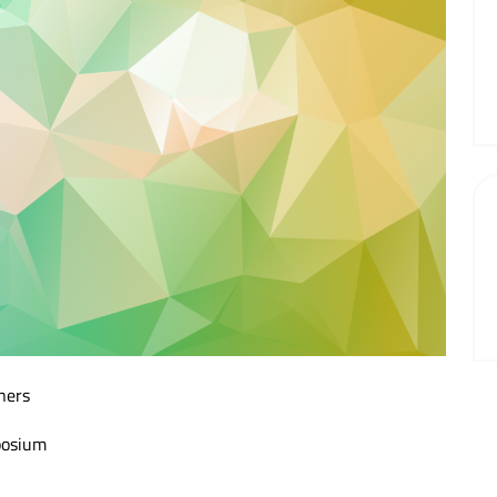
Newslett
oners
posium