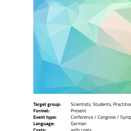
Target group:
Scientists, Students, Practiti
Format:
Present
Event type:
Conference / Congress / Sym
Language:
German
Costs:
with costs