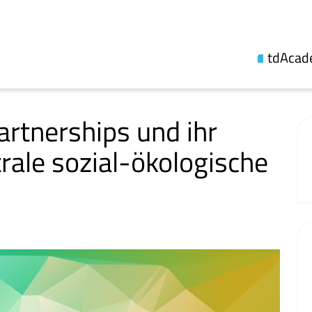
tdAca
Über uns
Themenli
tnerships und ihr
Synthes
trale sozial-ökologische
Fellowsh
Updates
Veröffen
Kooperat
Fachgese